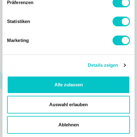
Präferenzen
Statistiken
GET STARTED
SERVICE
Login
Support
Marketing
Register
Help Center
Process
Status
Details zeigen
Blog
Changelog
Alle zulassen
Newsletter
FAQ
Auswahl erlauben
RESOURCES
THE COMPANY
Ablehnen
References
About us