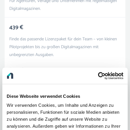
Für Agenturen, Verlage und Unternehmen mit regelmäßigen
Digitalmagazinen.
439 €
Finde das passende Lizenzpaket für dein Team – von kleinen
Pilotprojekten bis zu großen Digitalmagazinen mit
unbegrenzten Ausgaben.
Expenditure
3
Pages
100
Language
1
Diese Webseite verwendet Cookies
Wir verwenden Cookies, um Inhalte und Anzeigen zu
Users
3
personalisieren, Funktionen für soziale Medien anbieten
zu können und die Zugriffe auf unsere Website zu
Storage space
10 GB
analysieren. Außerdem geben wir Informationen zu Ihrer