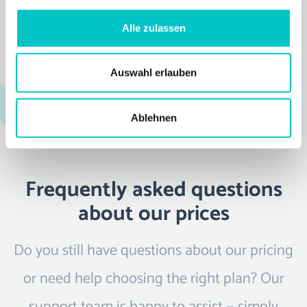
Language
Unlimited
Alle zulassen
Users
Unlimited
Auswahl erlauben
Storage space
Unlimited
Contact us
Ablehnen
Frequently asked questions
about our prices
Do you still have questions about our pricing
or need help choosing the right plan? Our