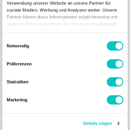
Verwendung unserer Website an unsere Partner für
Try it for free
soziale Medien, Werbung und Analysen weiter. Unsere
Partner führen diese Informationen möglicherweise mit
weiteren Daten zusammen, die Sie ihnen bereitgestellt
Enterprise
Monthly
haben oder die sie im Rahmen Ihrer Nutzung der Dienste
gesammelt haben.
Einwilligungsauswahl
For individual projects, tailor-made features, and dedicated
Notwendig
personal support.
Präferenzen
Price on request
Finde das passende Lizenzpaket für dein Team – von kleinen
Statistiken
Pilotprojekten bis zu großen Digitalmagazinen mit
unbegrenzten Ausgaben.
Marketing
Expenditure
Unlimited
Details zeigen
Pages
Unlimited