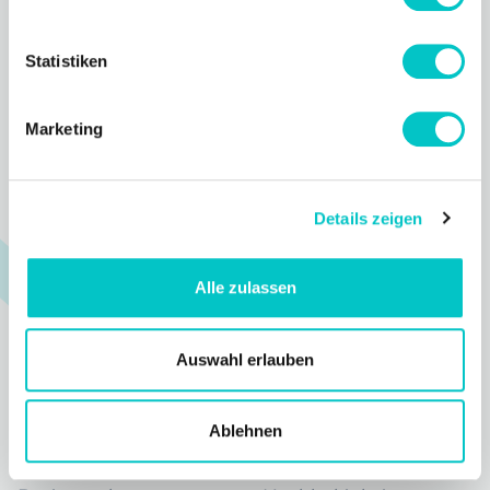
LOSLEGEN
SERVICE
Statistiken
Login
Support
Marketing
Registrieren
Help Center
Prozess
Status
Details zeigen
Blog
Changelog
Newsletter
Alle zulassen
FAQ
Auswahl erlauben
RESSOURCEN
UNTERNEHMEN
Ablehnen
Referenzen
Über uns