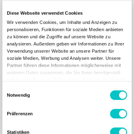
Volle Kontrolle
Diese Webseite verwendet Cookies
Wir verwenden Cookies, um Inhalte und Anzeigen zu
Du bleibst Ansprechpartner:in für deine
personalisieren, Funktionen für soziale Medien anbieten
Kunden. Manage deine Kundenprojekte mit
zu können und die Zugriffe auf unsere Website zu
analysieren. Außerdem geben wir Informationen zu Ihrer
nur einem Account. Vergebe
Verwendung unserer Website an unsere Partner für
soziale Medien, Werbung und Analysen weiter. Unsere
Berechtigungen für effiziente Workflows.
Partner führen diese Informationen möglicherweise mit
weiteren Daten zusammen, die Sie ihnen bereitgestellt
haben oder die sie im Rahmen Ihrer Nutzung der Dienste
gesammelt haben.
Einwilligungsauswahl
Notwendig
Kostenoptimiert
Präferenzen
Realisiere mit überschaubaren Ressourcen
Statistiken