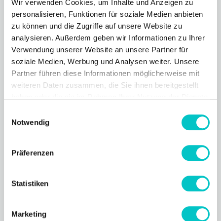
Wir verwenden Cookies, um Inhalte und Anzeigen zu
arbeitest gerne kreativ und liebst es
personalisieren, Funktionen für soziale Medien anbieten
eigenverantwortlich Projekte voranzutreiben
zu können und die Zugriffe auf unsere Website zu
analysieren. Außerdem geben wir Informationen zu Ihrer
und Kunden vollumfänglich zu betreuen?
Weiterlesen
Verwendung unserer Website an unsere Partner für
Der Startup Vibe ist zudem genau das
soziale Medien, Werbung und Analysen weiter. Unsere
Partner führen diese Informationen möglicherweise mit
Richtige für dich und du bist bereit für eine
weiteren Daten zusammen, die Sie ihnen bereitgestellt
neue Herausforderung?
haben oder die sie im Rahmen Ihrer Nutzung der Dienste
gesammelt haben.
Einwilligungsauswahl
Notwendig
Präferenzen
Statistiken
Marketing