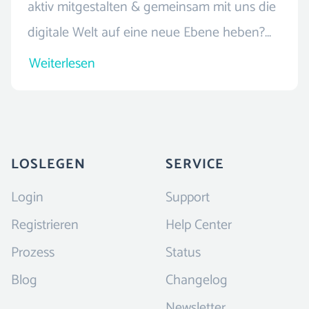
aktiv mitgestalten & gemeinsam mit uns die
digitale Welt auf eine neue Ebene heben?
Du hast Lust Teil unseres Teams zu werden,
Weiterlesen
hast aber an dieser Stelle nichts Passendes
für Dich gefunden? Kein Problem! Bewirb
Dich einfach initiativ und überzeuge uns
davon, d...
LOSLEGEN
SERVICE
Login
Support
Registrieren
Help Center
Prozess
Status
Blog
Changelog
Newsletter