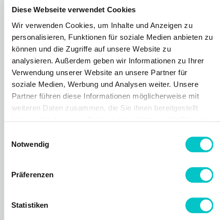
Diese Webseite verwendet Cookies
Termin mit Patricia.
Wir verwenden Cookies, um Inhalte und Anzeigen zu
personalisieren, Funktionen für soziale Medien anbieten zu
können und die Zugriffe auf unsere Website zu
Demo (Video)
45 Minuten
analysieren. Außerdem geben wir Informationen zu Ihrer
Verwendung unserer Website an unsere Partner für
soziale Medien, Werbung und Analysen weiter. Unsere
Partner führen diese Informationen möglicherweise mit
weiteren Daten zusammen, die Sie ihnen bereitgestellt
haben oder die sie im Rahmen Ihrer Nutzung der Dienste
gesammelt haben.
Einwilligungsauswahl
Notwendig
Präferenzen
Estefano
Statistiken
Labudda