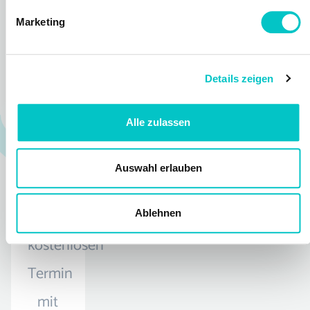
Digital
Marketing
Publishing
Experte
Details zeigen
Alle zulassen
Vereinbare
Auswahl erlauben
jetzt
einen
Ablehnen
kostenlosen
Termin
mit