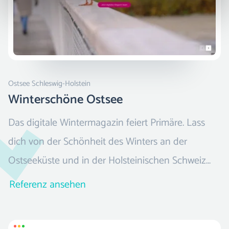
Ostsee Schleswig-Holstein
Winterschöne Ostsee
Das digitale Wintermagazin feiert Primäre. Lass
dich von der Schönheit des Winters an der
Ostseeküste und in der Holsteinischen Schweiz
inspirieren und plane deinen nächsten
Referenz ansehen
Winterurlaub an der Ostsee Schleswig-Holstein.