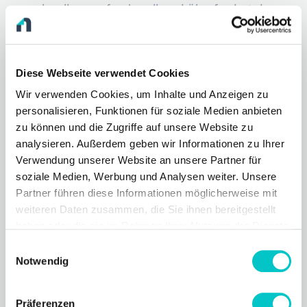
schnell unprofessionell und überfordert den
Betrachter. Wenn dir intern die Kapazitäten für ein
so umfangreiches Designprojekt fehlen, kannst du
Diese Webseite verwendet Cookies
deinen Produktkatalog gestalten lassen. Unser
Wir verwenden Cookies, um Inhalte und Anzeigen zu
hauseigener Content Service unterstützt dich
personalisieren, Funktionen für soziale Medien anbieten
zu können und die Zugriffe auf unsere Website zu
gerne bei der gesamten konzeptionellen und
analysieren. Außerdem geben wir Informationen zu Ihrer
grafischen Umsetzung.
Verwendung unserer Website an unsere Partner für
soziale Medien, Werbung und Analysen weiter. Unsere
Partner führen diese Informationen möglicherweise mit
weiteren Daten zusammen, die Sie ihnen bereitgestellt
haben oder die sie im Rahmen Ihrer Nutzung der Dienste
gesammelt haben.
Einwilligungsauswahl
Notwendig
Weitere Referenzen für
Digitalmagazine
Präferenzen