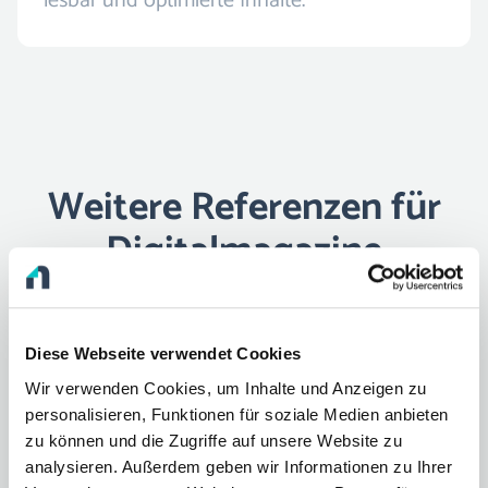
lesbar und optimierte Inhalte.
Weitere Referenzen für
Digitalmagazine
Novamag bietet vielseitige Möglichkeiten,
Content digital erlebbar zu machen. Wirf
Diese Webseite verwendet Cookies
Wir verwenden Cookies, um Inhalte und Anzeigen zu
einen Blick auf unsere Referenzen und lass
personalisieren, Funktionen für soziale Medien anbieten
dich von unseren
Digitalmagazinen
zu können und die Zugriffe auf unsere Website zu
analysieren. Außerdem geben wir Informationen zu Ihrer