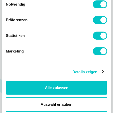
Notwendig
Präferenzen
Statistiken
Marketing
GET STARTED
SERVICE
Login
Support
Details zeigen
Register
Help Center
Process
Status
Alle zulassen
Blog
Changelog
Auswahl erlauben
Newsletter